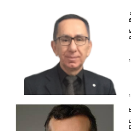
A
​
2
​
​
​