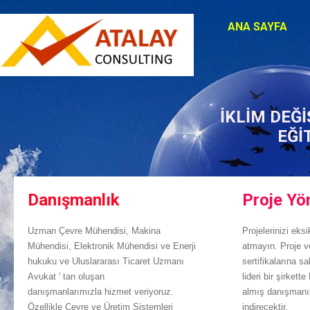
ANA SAYFA
İKLİM DEĞİ
EĞİ
Danışmanlık
Proje Yö
Uzman Çevre Mühendisi, Makina
Projelerinizi eks
Mühendisi, Elektronik Mühendisi ve Enerji
atmayın. Proje v
hukuku ve Uluslararası Ticaret Uzmanı
sertifikalarına s
Avukat ' tan oluşan
lideri bir şirket
danışmanlarımızla hizmet veriyoruz.
almış danışmanım
Özellikle Çevre ve Üretim Sistemleri
indirecektir.